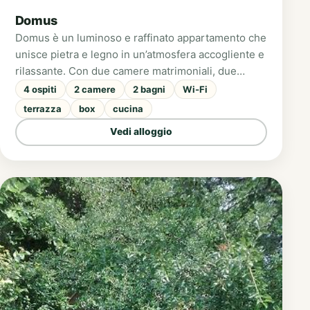
Domus
Domus è un luminoso e raffinato appartamento che
unisce pietra e legno in un’atmosfera accogliente e
rilassante. Con due camere matrimoniali, due
terrazze panoramiche sulla Val Pennavaire e ampi
4 ospiti
2 camere
2 bagni
Wi-Fi
spazi abitativi, è ideale per coppie o famiglie fino a
terrazza
box
cucina
4 persone.
Vedi alloggio