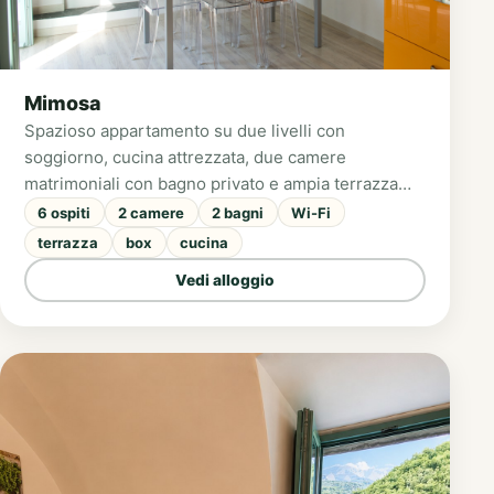
Mimosa
Spazioso appartamento su due livelli con
soggiorno, cucina attrezzata, due camere
matrimoniali con bagno privato e ampia terrazza
panoramica accessibile da entrambi i piani. Dotato
6 ospiti
2 camere
2 bagni
Wi-Fi
di aria condizionata e riscaldamento, si trova a
terrazza
box
cucina
pochi passi dalla piazzetta centrale del borgo.
Vedi alloggio