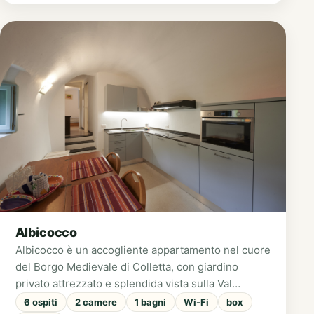
Albicocco
Albicocco è un accogliente appartamento nel cuore
del Borgo Medievale di Colletta, con giardino
privato attrezzato e splendida vista sulla Val
Pennavaire. Ideale per famiglie, offre due camere
6 ospiti
2 camere
1 bagni
Wi-Fi
box