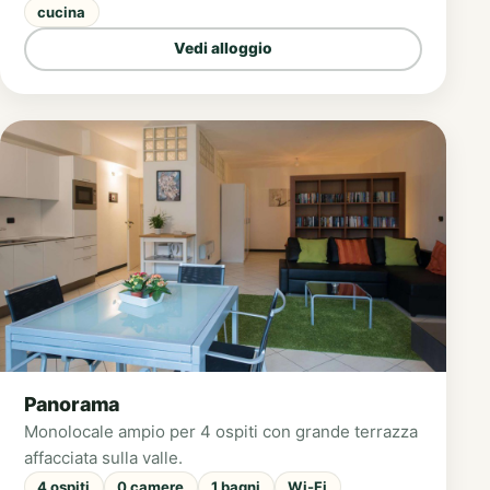
da letto, una cucina moderna completamente
cucina
attrezzata e può ospitare fino a 4 adulti e 2
Vedi alloggio
bambini.
Panorama
Monolocale ampio per 4 ospiti con grande terrazza
affacciata sulla valle.
4 ospiti
0 camere
1 bagni
Wi-Fi