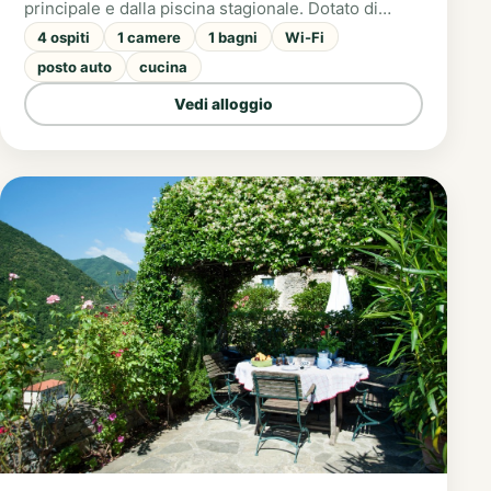
principale e dalla piscina stagionale. Dotato di
terrazza e giardino con vista sulla Val Pennavaire, è
4 ospiti
1 camere
1 bagni
Wi-Fi
ideale per 2 adulti e 2 bambini in cerca di relax.
posto auto
cucina
Vedi alloggio