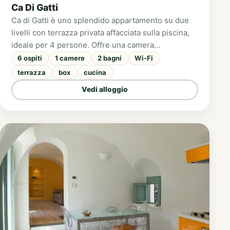
Ca Di Gatti
Ca di Gatti è uno splendido appartamento su due
livelli con terrazza privata affacciata sulla piscina,
ideale per 4 persone. Offre una camera
matrimoniale, soggiorno con divano letto, cucina
6 ospiti
1 camere
2 bagni
Wi-Fi
attrezzata e accesso diretto all’area piscina
terrazza
box
cucina
attraverso una suggestiva terrazza fiorita.
Vedi alloggio